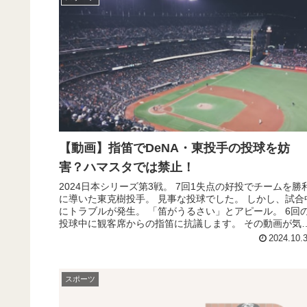
【動画】指笛でDeNA・東投手の投球を妨
害？ハマスタでは禁止！
2024日本シリーズ第3戦。 7回1失点の好投でチームを勝
に導いた東克樹投手。 見事な投球でした。 しかし、試合
にトラブルが発生。 「笛がうるさい」とアピール。 6回
投球中に観客席からの指笛に抗議します。 その動画が気
なりましたので...
2024.10.
スポーツ