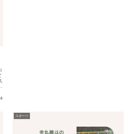
の
て
気
？
24
スポーツ