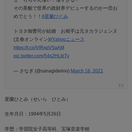
その美貌で世界の政財界デビューするのかー😍お
めでとう！！
#星蘭ひとみ
トヨタ御曹司が結婚 お相手は元タカラジェンヌ
(文春オンライン)
#Yahooニュース
https://t.co/VlRxpV5aAM
pic.twitter.com/54s2HLklTy
— さなぎ (@sanagideiino)
March 16, 2021
星蘭ひとみ（せいら ひとみ）
生年月日：1994年5月26日
学歴：学習院女子高等科、宝塚音楽学校