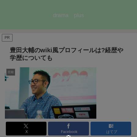
drama plus
PR
豊田大輔のwiki風プロフィールは?経歴や
学歴についても
芸能
X
Facebook
はてブ