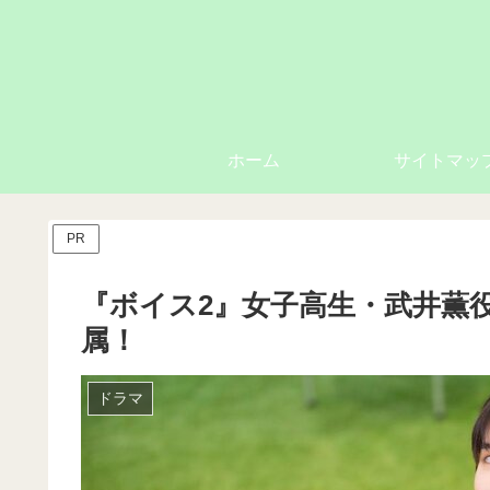
ホーム
サイトマッ
PR
『ボイス2』女子高生・武井薫
属！
ドラマ