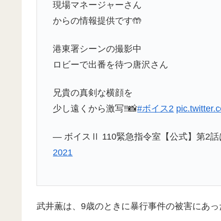
現場マネージャーさん
からの情報提供です🤲
港東署シーンの撮影中
ロビーで出番を待つ唐沢さん
兄貴の真剣な横顔を
少し遠くから激写‼️📸
#ボイス2
pic.twitte
— ボイスⅡ 110緊急指令室【公式】第2話は7月1
2021
武井薫は、9歳のときに暴行事件の被害にあっ