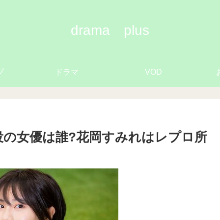
drama plus
プ
ドラマ
VOD
役の女優は誰?花岡すみれはレプロ所