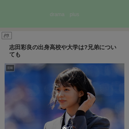
drama plus
PR
志田彩良の出身高校や大学は?兄弟につい
ても
芸能