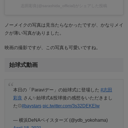
志田彩良(@sarashida_official)がシェアした投稿
ノーメイクの写真は見当たらなかったですが、かなりメイ
クが薄い写真がありました。
映画の撮影ですが、この写真も可愛いですね。
始球式動画
本日の「Paraviデー」の始球式に登場した
#志田
彩良
さん✨始球式&投球後の感想をいただきまし
た⚾️
#baystars
pic.twitter.com/3s32DEKEIw
— 横浜DeNAベイスターズ (@ydb_yokohama)