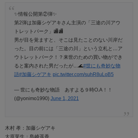
✨情報公開第②弾✨
第2弾は加藤シゲアキさん主演の「三途の川アウ
トレットパーク」🏬🏬
男が目を覚ますと、そこは見たことのない川岸だ
った。目の前には「三途の川」という立札と…ア
ウトレットパーク！？来世のための買い物ができ
ると案内された男だったが…🌊
#世にも奇妙な物
語
#加藤シゲアキ
pic.twitter.com/suhR8uLoB5
— 世にも奇妙な物語 あすよる９時O.A！！
(@yonimo1990)
June 1, 2021
木村 孝：加藤シゲアキ
大原芽生：島崎遥香