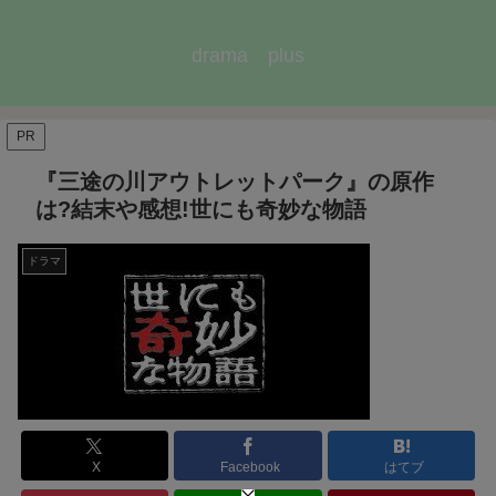
drama plus
PR
『三途の川アウトレットパーク』の原作
は?結末や感想!世にも奇妙な物語
ドラマ
X
Facebook
はてブ