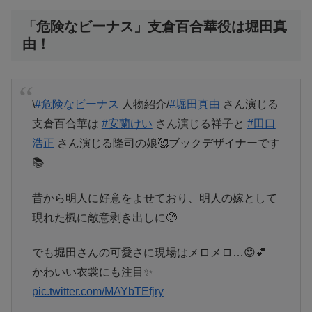
「危険なビーナス」支倉百合華役は堀田真
由！
\
#危険なビーナス
人物紹介/
#堀田真由
さん演じる
支倉百合華は
#安蘭けい
さん演じる祥子と
#田口
浩正
さん演じる隆司の娘🥰ブックデザイナーです
📚
昔から明人に好意をよせており、明人の嫁として
現れた楓に敵意剥き出しに🥺
でも堀田さんの可愛さに現場はメロメロ…😍💕
かわいい衣裳にも注目✨
pic.twitter.com/MAYbTEfjry