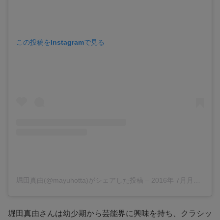
この投稿をInstagramで見る
堀田真由(@mayuhotta)がシェアした投稿
–
2016年 7月月10日午前7時45分PDT
堀田真由さんは幼少期から芸能界に興味を持ち、クラシッ