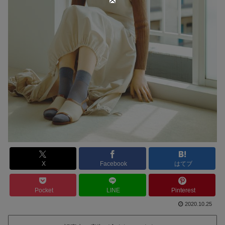
X
Facebook
はてブ
Pocket
LINE
Pinterest
2020.10.25