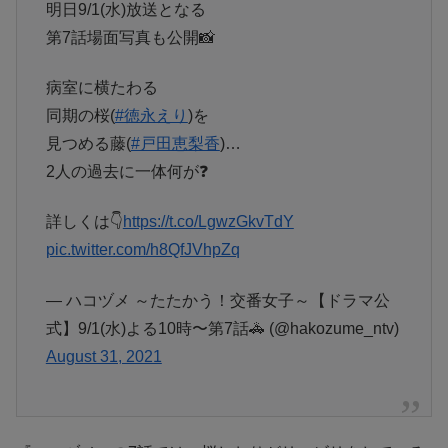
明日9/1(水)放送となる
第7話場面写真も公開📸
病室に横たわる
同期の桜(
#徳永えり
)を
見つめる藤(
#戸田恵梨香
)…
2人の過去に一体何が❓
詳しくは👇
https://t.co/LgwzGkvTdY
pic.twitter.com/h8QfJVhpZq
— ハコヅメ ～たたかう！交番女子～【ドラマ公
式】9/1(水)よる10時〜第7話🚓 (@hakozume_ntv)
August 31, 2021