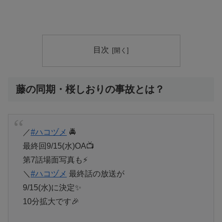
目次
藤の同期・桜しおりの事故とは？
／
#ハコヅメ
🚔
最終回9/15(水)OA📺
第7話場面写真も⚡
＼
#ハコヅメ
最終話の放送が
9/15(水)に決定✨
10分拡大です🎉