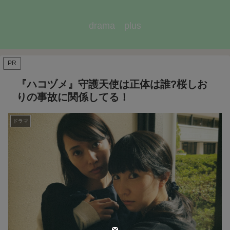
drama plus
PR
『ハコヅメ』守護天使は正体は誰?桜しお
りの事故に関係してる！
ドラマ