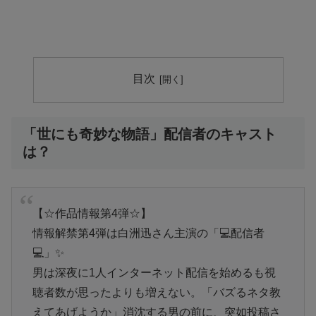
目次
「世にも奇妙な物語」配信者のキャスト
は？
【☆作品情報第4弾☆】
情報解禁第4弾は白洲迅さん主演の「💻配信者
💻」✨
男は深夜に1人インターネット配信を始めるも視
聴者数が思ったよりも増えない。「バズるネタ教
えてあげようか」消沈する男の前に、突如投稿さ