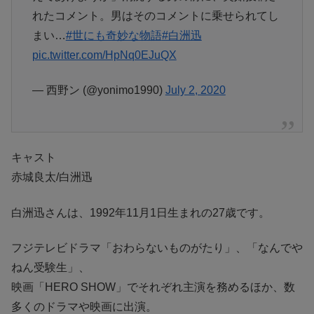
れたコメント。男はそのコメントに乗せられてし
まい…
#世にも奇妙な物語
#白洲迅
pic.twitter.com/HpNq0EJuQX
— 西野ン (@yonimo1990)
July 2, 2020
キャスト
赤城良太/白洲迅
白洲迅さんは、1992年11月1日生まれの27歳です。
フジテレビドラマ「おわらないものがたり」、「なんでや
ねん受験生」、
映画「HERO SHOW」でそれぞれ主演を務めるほか、数
多くのドラマや映画に出演。