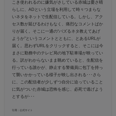
こき使われるのに嫌気がさしている赤城は憂さ晴
らしに、ADという立場を利用して時々つまらな
いネタをネットで生配信している。しかし、アク
セス数が延びるわけもなく、痛烈なコメントばか
りが届く。そこに一通の“バズるネタ教えてあげ
ようか”というコメントとともに、とあるURLが
届く。思わずURLをクリックすると、そこには今
まさに勤務中のテレビ局の地下駐車場が映ってい
る。訳がわからないまま眺めていると、生配信を
行っている誰かが、静止する警備員に包丁を持っ
て襲いかかっている様子が映し出される･･･さら
に、この配信者が少しずつ自分に迫っていること
に気がついた赤城は恐怖を感じ、必死で逃げよう
とするが･･･
引用：公式サイト