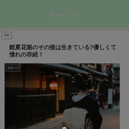
drama plus
PR
鯉夏花魁のその後は生きている?優しくて
憧れの存続！
鬼滅の刃